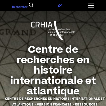
Aller
Choix
fr
Rechercher
au
de
contenu
la
langue
Centre de
recherches en
histoire
internationale et
atlantique
Vous
CENTRE DE RECHERCHES EN HISTOIRE INTERNATIONALE ET
êtes
ATLANTIQUE
VERSION FRANÇAISE
RESSOURCES