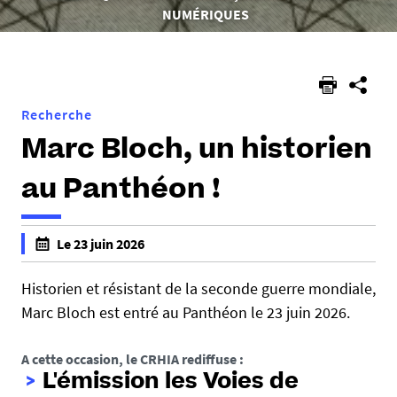
ici :
NUMÉRIQUES
Recherche
Marc Bloch, un historien
au Panthéon !
Le 23 juin 2026
f
a
Historien et résistant de la seconde guerre mondiale,
l
Marc Bloch est entré au Panthéon le 23 juin 2026.
s
e
A cette occasion, le CRHIA rediffuse :
f
L'émission les
Voies de
a