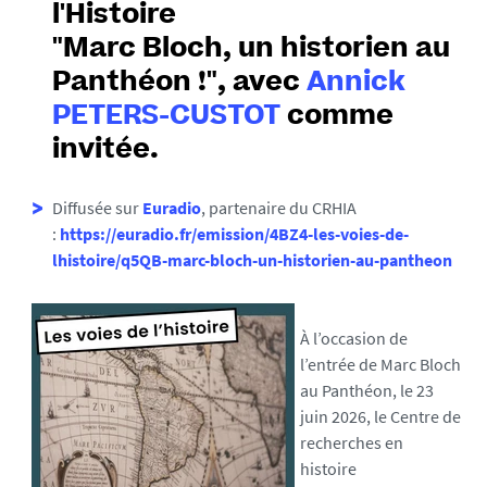
l'Histoire
l
s
"Marc Bloch, un historien au
e
Panthéon !", avec
Annick
PETERS-CUSTOT
comme
invitée.
Diffusée sur
Euradio
, partenaire du CRHIA
:
https://euradio.fr/emission/4BZ4-les-voies-de-
lhistoire/q5QB-marc-bloch-un-historien-au-pantheon
À l’occasion de
l’entrée de Marc Bloch
au Panthéon, le 23
juin 2026, le Centre de
recherches en
histoire