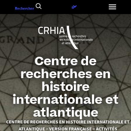
Aller
Choix
fr
Rechercher
au
de
contenu
la
langue
Centre de
recherches en
histoire
internationale et
atlantique
Vous
CENTRE DE RECHERCHES EN HISTOIRE INTERNATIONALE ET
êtes
ATLANTIQUE
VERSION FRANÇAISE
ACTIVITÉS