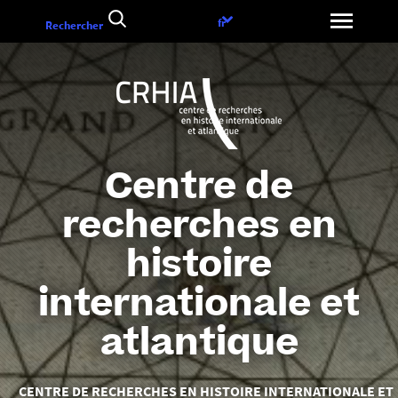
Aller
Choix
fr
Rechercher
au
de
contenu
la
langue
Centre de
recherches en
histoire
internationale et
atlantique
Vous
CENTRE DE RECHERCHES EN HISTOIRE INTERNATIONALE ET