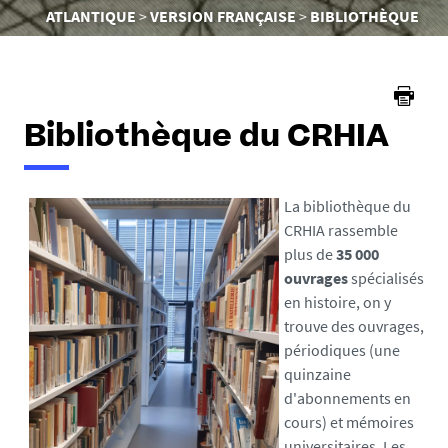
êtes
ATLANTIQUE
VERSION FRANÇAISE
BIBLIOTHÈQUE
ici :
Bibliothèque du CRHIA
La bibliothèque du
CRHIA rassemble
plus de
35 000
ouvrages
spécialisés
en histoire, on y
trouve des ouvrages,
périodiques (une
quinzaine
d'abonnements en
cours) et mémoires
universitaires. Les