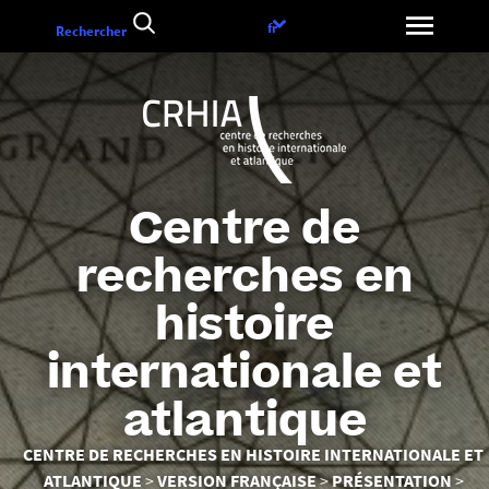
Aller
Choix
fr
Rechercher
au
de
contenu
la
langue
Centre de
recherches en
histoire
internationale et
atlantique
Vous
CENTRE DE RECHERCHES EN HISTOIRE INTERNATIONALE ET
êtes
ATLANTIQUE
VERSION FRANÇAISE
PRÉSENTATION