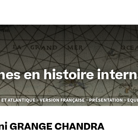
Aller
au
contenu
es en histoire intern
 ET ATLANTIQUE
VERSION FRANÇAISE
PRÉSENTATION
EQU
ini GRANGE CHANDRA