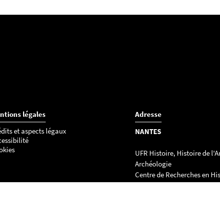
ntions légales
Adresse
dits et aspects légaux
NANTES
essibilité
okies
UFR Histoire, Histoire de l'Ar
Archéologie
Centre de Recherches en His
internationale et Atlantique
Chemin de la Censive du Ter
BP - 81227
44312 - NANTES cedex 3