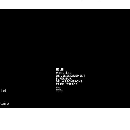
t et
toire
tre