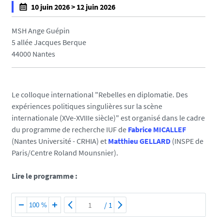
10 juin 2026 > 12 juin 2026
f
a
MSH Ange Guépin
l
5 allée Jacques Berque
s
44000 Nantes
e
f
a
Le colloque international "Rebelles en diplomatie. Des
l
expériences politiques singulières sur la scène
s
internationale (XVe-XVIIIe siècle)" est organisé dans le cadre
e
du programme de recherche IUF de
Fabrice MICALLEF
(Nantes Université - CRHIA) et
Matthieu GELLARD
(INSPE de
Paris/Centre Roland Mounsnier).
Lire le programme :
/
1
100 %