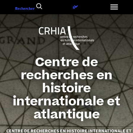
Aller
Choix
fr
Rechercher
au
de
contenu
la
langue
Centre de
recherches en
histoire
internationale et
atlantique
Vous
CENTRE DE RECHERCHES EN HISTOIRE INTERNATIONALE ET