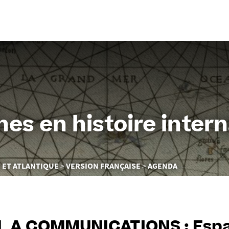
Aller
au
contenu
es en histoire intern
 ET ATLANTIQUE
VERSION FRANÇAISE
AGENDA
 A COMMUNICATIONS : Espac