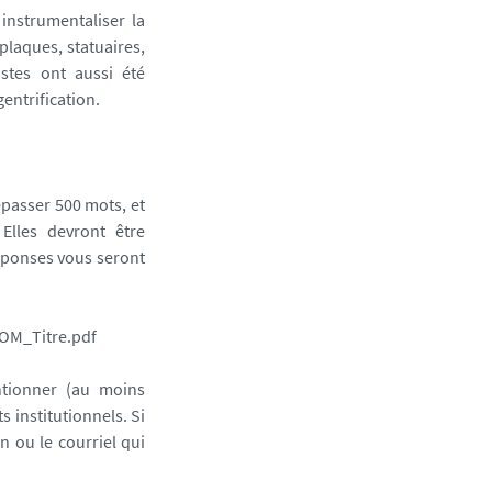
instrumentaliser la
laques, statuaires,
istes ont aussi été
entrification.
épasser 500 mots, et
lles devront être
éponses vous seront
NOM_Titre.pdf
ntionner (au moins
 institutionnels. Si
n ou le courriel qui