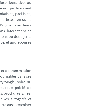
ffuser leurs idées ou
éseaux qui dépassent
ialistes, pacifistes,
 artistes. Ainsi, ils
’aligner avec leurs
ons internationales
spions ou des agents
ace, et aux réponses
n et de transmission
ntournables dans ces
yrologie, voire du
beaucoup publié de
s, brochures, zines,
chives autogérés et
ourra aussi examiner