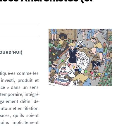
UJOURD’HUI)
ndiqué·es comme les
investi, produit et
pace » dans un sens
 temporaire, intégré
également défini de
tour et en filiation
aces, qu’ils soient
moins implicitement