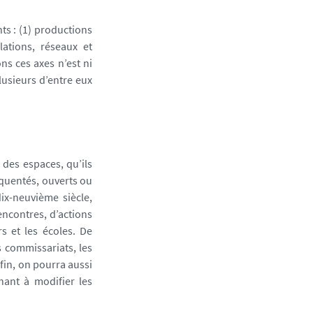
ts : (1) productions
lations, réseaux et
ns ces axes n’est ni
lusieurs d’entre eux
 des espaces, qu’ils
équentés, ouverts ou
ix-neuvième siècle,
encontres, d’actions
rs et les écoles. De
s commissariats, les
nfin, on pourra aussi
hant à modifier les