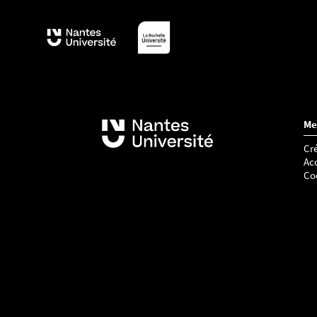
Me
Cré
Acc
Co