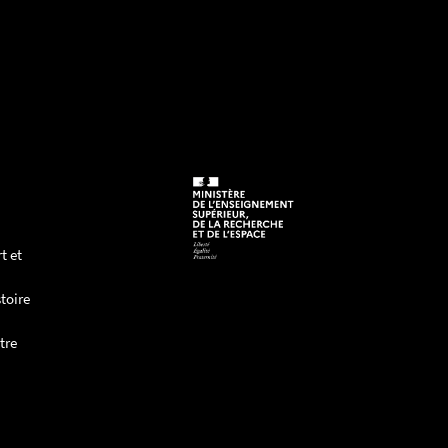
t et
toire
tre