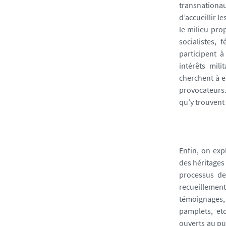
transnationaux
d’accueillir 
le milieu prop
socialistes, f
participent à
intérêts mili
cherchent à e
provocateurs.
qu’y trouvent 
Enfin, on exp
des héritages
processus de
recueillemen
témoignages, 
pamplets, et
ouverts au pu