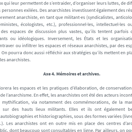
 qui leur permettent de s’entraider, d’organiser leurs luttes, de di
les personnes exilées. Des anarchistes investissent également des r
rement anarchiste, en tant que militant·es (syndicalistes, anticolon
éministes, écologistes, etc.), professionnel·les, intellectuel·les ou
 des espaces de discussion plus vastes, qu’ils tentent parfois d
tants ou idéologiques. Inversement, les États et les organisati
ntraver ou infiltrer les espaces et réseaux anarchistes, par des e
 On pourra donc aussi réfléchir aux stratégies qu’ils mettent en pl
les anarchistes.
Axe 4. Mémoires et archives.
lorera les espaces et les pratiques d’élaboration, de conservatio
 de l’anarchisme. En effet, les anarchistes ont été des acteurs inco
 mythification, via notamment des commémorations, de la mart
t sur des hauts lieux militants. Elles et ils ont également 
autobiographies et historiographies, sous des formes variées (livre
c.). Les anarchistes ont en outre mis en place des centres d’ar
blic, dont beaucoup sont consultables en ligne. Par ailleurs, on p