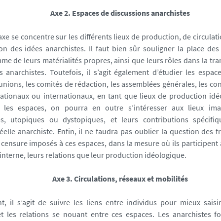
Axe 2. Espaces de discussions anarchistes
xe se concentre sur les différents lieux de production, de circulati
on des idées anarchistes. Il faut bien sûr souligner la place de
e de leurs matérialités propres, ainsi que leurs rôles dans la tr
s anarchistes. Toutefois, il s’agit également d’étudier les espac
nions, les comités de rédaction, les assemblées générales, les c
nationaux ou internationaux, en tant que lieux de production id
r les espaces, on pourra en outre s’intéresser aux lieux imag
s, utopiques ou dystopiques, et leurs contributions spécifi
elle anarchiste. Enfin, il ne faudra pas oublier la question des fr
e censure imposés à ces espaces, dans la mesure où ils participent 
interne, leurs relations que leur production idéologique.
Axe 3. Circulations, réseaux et mobilités
, il s’agit de suivre les liens entre individus pour mieux saisi
 et les relations se nouant entre ces espaces. Les anarchistes 