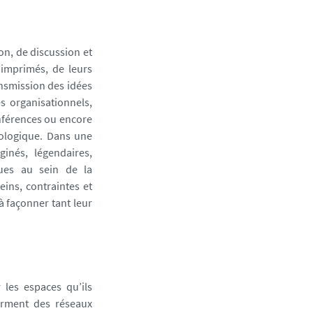
on, de discussion et
s imprimés, de leurs
ansmission des idées
es organisationnels,
onférences ou encore
éologique. Dans une
inés, légendaires,
ques au sein de la
eins, contraintes et
à façonner tant leur
r les espaces qu’ils
forment des réseaux