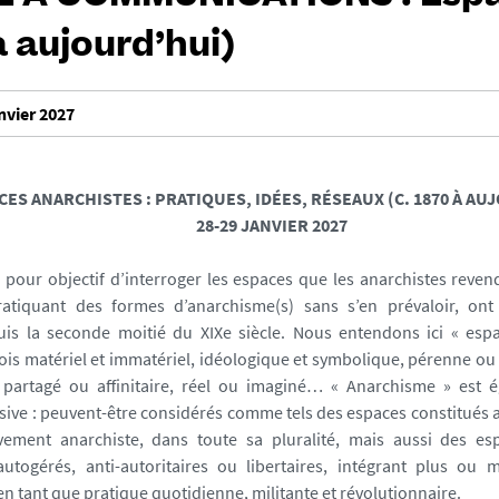
à aujourd’hui)
anvier 2027
CES ANARCHISTES : PRATIQUES, IDÉES, RÉSEAUX
(C. 1870 À A
28-29 JANVIER 2027
 pour objectif d’interroger les espaces que les anarchistes reve
atiquant des formes d’anarchisme(s) sans s’en prévaloir, ont 
uis la seconde moitié du XIXe siècle. Nous entendons ici « es
 fois matériel et immatériel, idéologique et symbolique, pérenne ou
, partagé ou affinitaire, réel ou imaginé… « Anarchisme » est 
sive : peuvent-être considérés comme tels des espaces constitués au
ement anarchiste, dans toute sa pluralité, mais aussi des esp
utogérés, anti-autoritaires ou libertaires, intégrant plus ou 
en tant que pratique quotidienne, militante et révolutionnaire.