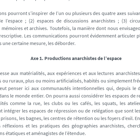
ons pourront s’inspirer de l’un ou plusieurs des quatre axes suivan
e l’espace ; (2) espaces de discussions anarchistes ; (3) circu
4) mémoires et archives. Toutefois, la manière dont nous envisageo
prescriptive. Les communications pourront évidemment articuler p
 une certaine mesure, les déborder.
Axe 1. Productions anarchistes de l’espace
éresse aux matérialités, aux expériences et aux lectures anarchistes
s ou ruraux, plus ou moins artificialisés, habités ou simplement fr
eut penser ici aux communautés intentionnelles qui, depuis le d
dans le monde entier. On pourra aussi considérer les espaces de r
lités comme la rue, les clubs ou les cafés, les squats, les atelie
faut intégrer les espaces de répression ou de relégation que sont le
 prisons, les bagnes, les centres de rétention ou les foyers d’exil. E
s réflexions et les pratiques des géographies anarchistes, cherc
ns étatiques et aménagistes de l’étendue.