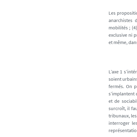
Les propositi
anarchistes d
mobilités ; (
exclusive ni 
et même, dans
L’axe 1 s’int
soient urbain
fermés. On p
s’implantent 
et de sociabi
surcroît, il 
tribunaux, les
interroger le
représentatio