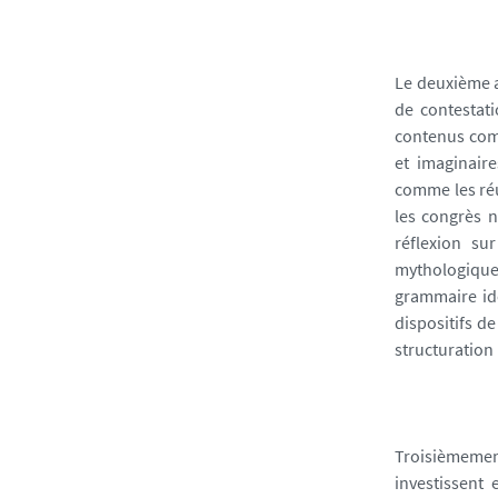
Le deuxième a
de contestati
contenus comm
et imaginaire
comme les réu
les congrès 
réflexion su
mythologique
grammaire idé
dispositifs d
structuration 
Troisièmement
investissent