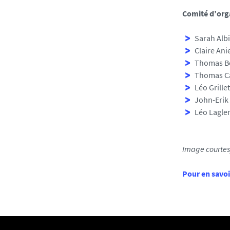
Comité d’orga
Sarah Albi
Claire Ani
Thomas Be
Thomas Cau
Léo Grille
John-Erik 
Léo Laglen
Image courte
Pour en savoi