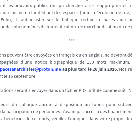
nt les pouvoirs publics ont pu chercher à se réapproprier et à 
anarchisme en lui dédiant des espaces (noms d’école ou de rue, p
 Enfin, il faut insister sur le fait que certains espaces anarch
ar des phénomènes de touristification, de marchandisation ou de g
***
ons peuvent être envoyées en français ou en anglais, ne devront d
mpagnées d’une notice biographique de 150 mots maximum. E
spacesanarchistes@proton.me
au plus tard le 26 juin 2026.
Nos r
t le 15 septembre.
tions seront à envoyer dans un fichier PDF intitulé comme suit : 
teurs du colloque auront à disposition un fonds pour subve
) la participation de personnes n’ayant pas accès à des financements
z bénéficier de ce fonds, veuillez l’indiquer dans votre propositio
.