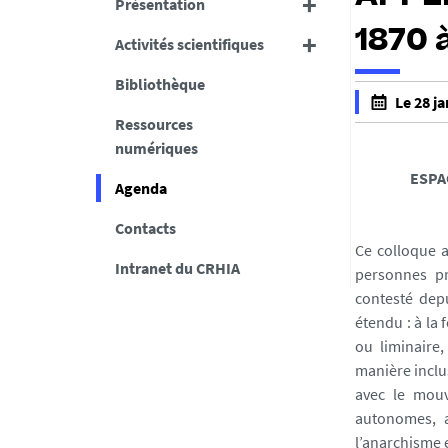
Présentation
1870 
Activités scientifiques
Bibliothèque
Le 28 j
Ressources
f
numériques
a
l
ESPA
Agenda
s
e
Contacts
f
Ce colloque a
Intranet du CRHIA
a
personnes pr
l
contesté dep
s
étendu : à la
e
ou liminaire
manière inclu
avec le mouv
autonomes, a
l’anarchisme 