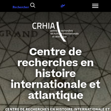
Aller
Choix
fr
Rechercher
au
de
contenu
la
langue
Centre de
recherches en
histoire
internationale et
atlantique
Vous
CENTRE DE RECHERCHES EN HISTOIRE INTERNATIONALE ET