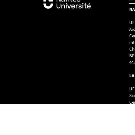
NA
UFR
Ar
Ce
int
Ch
BP
44
LA
UFR
Sc
Cen
int
1 
17