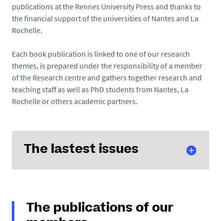
publications at the Rennes University Press and thanks to
the financial support of the universities of Nantes and La
Rochelle.
Each book publication is linked to one of our research
themes, is prepared under the responsibility of a member
of the Research centre and gathers together research and
teaching staff as well as PhD students from Nantes, La
Rochelle or others academic partners.
The lastest issues
N° 63
, Les Européens et les Antilles, XVIIe siècle -
début XVIIIe siècle, (Bernard MICHON)
The publications of our
N° 62
, Peuples en vitrine - Une approche comparée