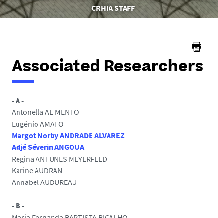
here :
CRHIA STAFF
Associated Researchers
- A -
Antonella ALIMENTO
Eugénio AMATO
Margot Norby ANDRADE ALVAREZ
Adjé Séverin ANGOUA
Regina ANTUNES MEYERFELD
Karine AUDRAN
Annabel AUDUREAU
- B -
Maria Fernanda BAPTISTA BICALHO