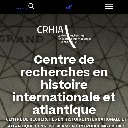
Go
Language
en
Search
to
choice
content
Centre de
recherches en
histoire
internationale et
atlantique
You
CENTRE DE RECHERCHES EN HISTOIRE INTERNATIONALE ET
are
ATLANTIQUE
ENGLISH VERSION
INTRODUCING CRHIA