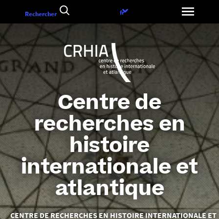
Aller
Choix
fr
Rechercher
au
de
contenu
la
langue
Centre de
recherches en
histoire
internationale et
atlantique
Vous
CENTRE DE RECHERCHES EN HISTOIRE INTERNATIONALE ET