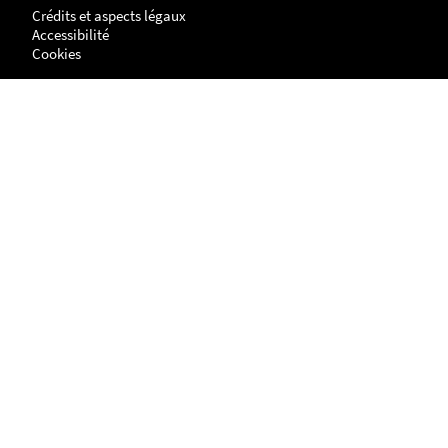
Crédits et aspects légaux
Accessibilité
Cookies
Adresse
NANTES
UFR Histoire, Histoire de l'Art et Archéologie
Centre de Recherches en Histoire internationale et Atlantique
Chemin de la Censive du Tertre
BP - 81227
44312 - NANTES cedex 3
LA ROCHELLE
Site Lettres, Langues, Arts & Sciences Humaines (LLASH)
Centre de recherches en histoire internationale et atlantique
1 parvis Fernand Braudel
17042 LA ROCHELLE cedex 1