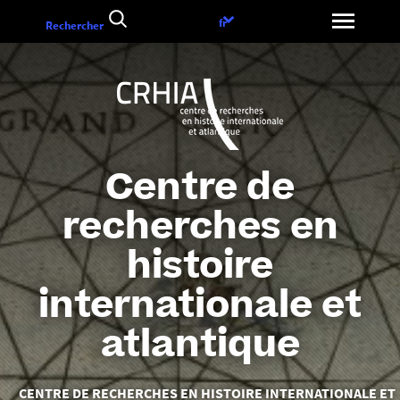
Aller
Choix
fr
Rechercher
au
de
contenu
la
langue
Centre de
recherches en
histoire
internationale et
atlantique
Vous
CENTRE DE RECHERCHES EN HISTOIRE INTERNATIONALE ET