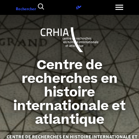
Aller
Choix
fr
Rechercher
au
de
contenu
la
langue
Centre de
recherches en
histoire
internationale et
atlantique
Vous
CENTRE DE RECHERCHES EN HISTOIRE INTERNATIONALE ET