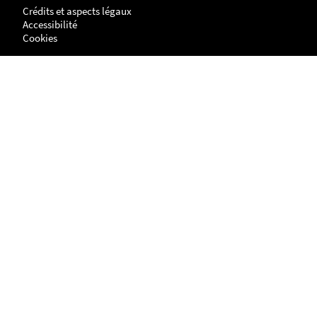
Crédits et aspects légaux
Accessibilité
Cookies
Adresse
NANTES
UFR Histoire, Histoire de l'Art et Archéologie
Centre de Recherches en Histoire internationale et Atlantique
Chemin de la Censive du Tertre
BP - 81227
44312 - NANTES cedex 3
LA ROCHELLE
Site Lettres, Langues, Arts & Sciences Humaines (LLASH)
Centre de recherches en histoire internationale et atlantique
1 parvis Fernand Braudel
17042 LA ROCHELLE cedex 1