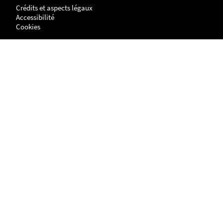
Crédits et aspects légaux
Accessibilité
Cookies
Adresse
NANTES
UFR Histoire, Histoire de l'Art et Archéologie
Centre de Recherches en Histoire internationale et Atlantique
Chemin de la Censive du Tertre
BP - 81227
44312 - NANTES cedex 3
LA ROCHELLE
Site Lettres, Langues, Arts & Sciences Humaines (LLASH)
Centre de recherches en histoire internationale et atlantique
1 parvis Fernand Braudel
17042 LA ROCHELLE cedex 1