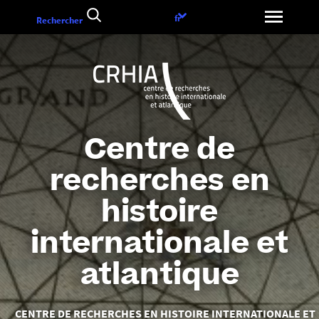
Aller
Choix
fr
Rechercher
au
de
contenu
la
langue
Centre de
recherches en
histoire
internationale et
atlantique
Vous
CENTRE DE RECHERCHES EN HISTOIRE INTERNATIONALE ET