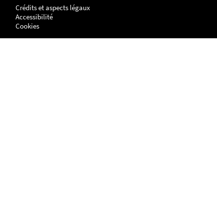
Crédits et aspects légaux
Accessibilité
Cookies
Adresse
NANTES
UFR Histoire, Histoire de l'Art et Archéologie
Centre de Recherches en Histoire internationale et Atlantique
Chemin de la Censive du Tertre
BP - 81227
44312 - NANTES cedex 3
LA ROCHELLE
Site Lettres, Langues, Arts & Sciences Humaines (LLASH)
Centre de recherches en histoire internationale et atlantique
1 parvis Fernand Braudel
17042 LA ROCHELLE cedex 1