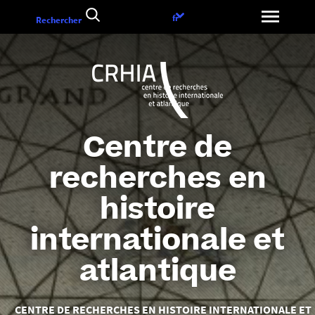
Aller
Choix
fr
Rechercher
au
de
contenu
la
langue
Centre de
recherches en
histoire
internationale et
atlantique
Vous
CENTRE DE RECHERCHES EN HISTOIRE INTERNATIONALE ET