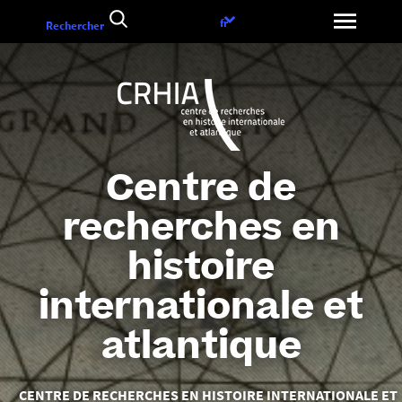
Aller
Choix
fr
Rechercher
au
de
contenu
la
langue
Centre de
recherches en
histoire
internationale et
atlantique
Vous
CENTRE DE RECHERCHES EN HISTOIRE INTERNATIONALE ET