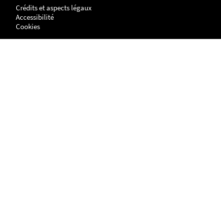
Crédits et aspects légaux
Accessibilité
Cookies
Adresse
NANTES
UFR Histoire, Histoire de l'Art et Archéologie
Centre de Recherches en Histoire internationale et Atlantique
Chemin de la Censive du Tertre
BP - 81227
44312 - NANTES cedex 3
LA ROCHELLE
Site Lettres, Langues, Arts & Sciences Humaines (LLASH)
Centre de recherches en histoire internationale et atlantique
1 parvis Fernand Braudel
17042 LA ROCHELLE cedex 1