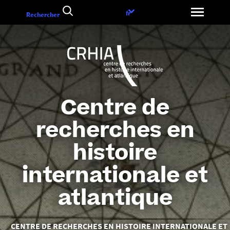
Aller
Choix
fr
Rechercher
au
de
contenu
la
langue
Centre de
recherches en
histoire
internationale et
atlantique
Vous
CENTRE DE RECHERCHES EN HISTOIRE INTERNATIONALE ET