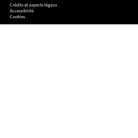
Crédits et aspects légaux
Accessibilité
Cookies
Adresse
NANTES
UFR Histoire, Histoire de l'Art et Archéologie
Centre de Recherches en Histoire internationale et Atlantique
Chemin de la Censive du Tertre
BP - 81227
44312 - NANTES cedex 3
LA ROCHELLE
Site Lettres, Langues, Arts & Sciences Humaines (LLASH)
Centre de recherches en histoire internationale et atlantique
1 parvis Fernand Braudel
17042 LA ROCHELLE cedex 1