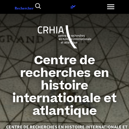
Aller
Choix
fr
Rechercher
au
de
contenu
la
langue
Centre de
recherches en
histoire
internationale et
atlantique
Vous
CENTRE DE RECHERCHES EN HISTOIRE INTERNATIONALE ET