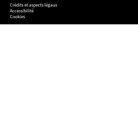
Crédits et aspects légaux
Accessibilité
Cookies
Adresse
NANTES
UFR Histoire, Histoire de l'Art et Archéologie
Centre de Recherches en Histoire internationale et Atlantique
Chemin de la Censive du Tertre
BP - 81227
44312 - NANTES cedex 3
LA ROCHELLE
Site Lettres, Langues, Arts & Sciences Humaines (LLASH)
Centre de recherches en histoire internationale et atlantique
1 parvis Fernand Braudel
17042 LA ROCHELLE cedex 1