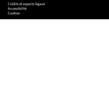
Crédits et aspects légaux
Accessibilité
Cookies
Adresse
NANTES
UFR Histoire, Histoire de l'Art et Archéologie
Centre de Recherches en Histoire internationale et Atlantique
Chemin de la Censive du Tertre
BP - 81227
44312 - NANTES cedex 3
LA ROCHELLE
Site Lettres, Langues, Arts & Sciences Humaines (LLASH)
Centre de recherches en histoire internationale et atlantique
1 parvis Fernand Braudel
17042 LA ROCHELLE cedex 1