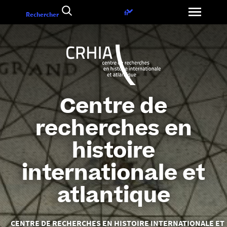
Aller
Choix
fr
Rechercher
au
de
contenu
la
langue
Centre de
recherches en
histoire
internationale et
atlantique
Vous
CENTRE DE RECHERCHES EN HISTOIRE INTERNATIONALE ET