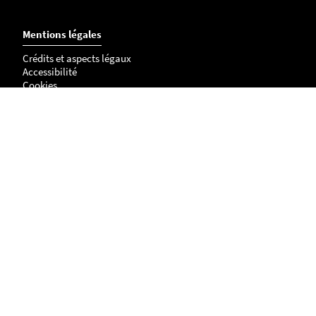
Mentions légales
Crédits et aspects légaux
Accessibilité
Cookies
Adresse
NANTES
UFR Histoire, Histoire de l'Art et Archéologie
Centre de Recherches en Histoire internationale et Atlantique
Chemin de la Censive du Tertre
BP - 81227
44312 - NANTES cedex 3
LA ROCHELLE
Site Lettres, Langues, Arts & Sciences Humaines (LLASH)