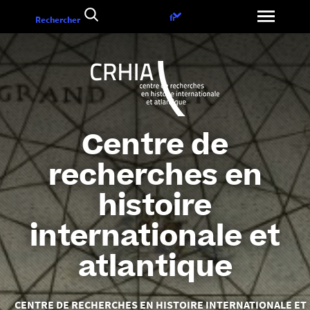
Aller
Choix
fr
Rechercher
au
de
contenu
la
langue
Centre de
recherches en
histoire
internationale et
atlantique
Vous
CENTRE DE RECHERCHES EN HISTOIRE INTERNATIONALE ET