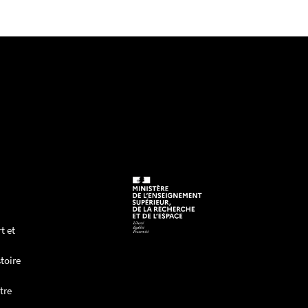
t et
toire
tre