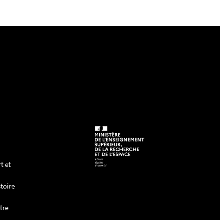
t et
toire
tre