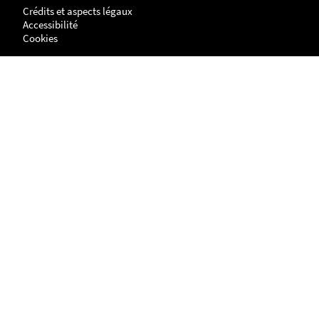
Crédits et aspects légaux
Accessibilité
Cookies
Adresse
NANTES
UFR Histoire, Histoire de l'Art et Archéologie
Centre de Recherches en Histoire internationale et Atlantique
Chemin de la Censive du Tertre
BP - 81227
44312 - NANTES cedex 3
LA ROCHELLE
Site Lettres, Langues, Arts & Sciences Humaines (LLASH)
Centre de recherches en histoire internationale et atlantique
1 parvis Fernand Braudel
17042 LA ROCHELLE cedex 1