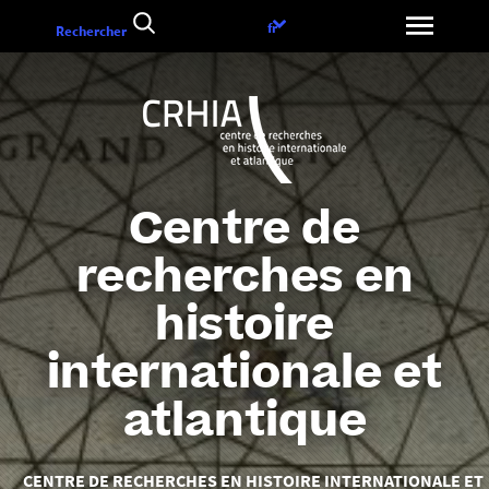
Aller
Choix
fr
Rechercher
au
de
contenu
la
langue
Centre de
recherches en
histoire
internationale et
atlantique
Vous
CENTRE DE RECHERCHES EN HISTOIRE INTERNATIONALE ET