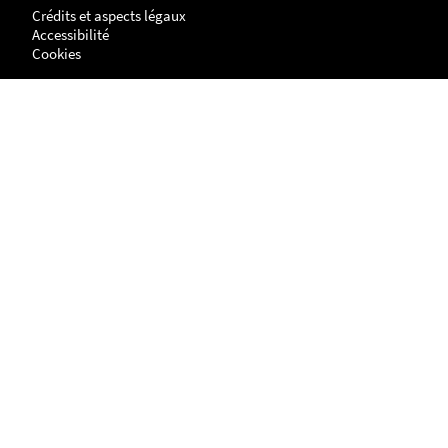
Crédits et aspects légaux
Accessibilité
Cookies
Adresse
NANTES
UFR Histoire, Histoire de l'Art et Archéologie
Centre de Recherches en Histoire internationale et Atlantique
Chemin de la Censive du Tertre
BP - 81227
44312 - NANTES cedex 3
LA ROCHELLE
Site Lettres, Langues, Arts & Sciences Humaines (LLASH)
Centre de recherches en histoire internationale et atlantique
1 parvis Fernand Braudel
17042 LA ROCHELLE cedex 1