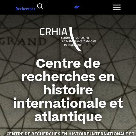
Aller
Choix
fr
Rechercher
au
de
contenu
la
langue
Centre de
recherches en
histoire
internationale et
atlantique
Vous
CENTRE DE RECHERCHES EN HISTOIRE INTERNATIONALE ET