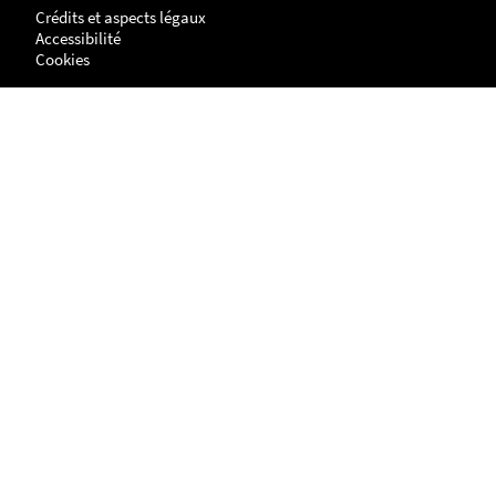
Crédits et aspects légaux
Accessibilité
Cookies
Adresse
NANTES
UFR Histoire, Histoire de l'Art et Archéologie
Centre de Recherches en Histoire internationale et Atlantique
Chemin de la Censive du Tertre
BP - 81227
44312 - NANTES cedex 3
LA ROCHELLE
Site Lettres, Langues, Arts & Sciences Humaines (LLASH)
Centre de recherches en histoire internationale et atlantique
1 parvis Fernand Braudel
17042 LA ROCHELLE cedex 1