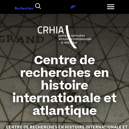
Aller
Choix
fr
Rechercher
au
de
contenu
la
langue
Centre de
recherches en
histoire
internationale et
atlantique
Vous
CENTRE DE RECHERCHES EN HISTOIRE INTERNATIONALE ET