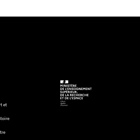
t et
toire
tre